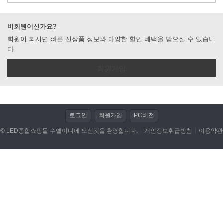
LED전조등/안개등/할로겐 램프
비회원이신가요?
회원이 되시면 빠른 신상품 정보와 다양한 할인 혜택을 받으실 수 있습니
저항/전자부품/전자모듈
다.
LED작업 관련제품
회원가입
자동차용품
DIY KIT
로그인
회원가입
PC버전
동호회 업로드
© LED종합쇼핑몰 수엘이디에 오신것을 환영합니다.
개인정보취급방침
이용약관
휴대폰/기타 액세서리
캠핑용품
개인결제
데이터 이전