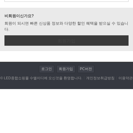
LED전조등/안개등/할로겐 램프
비회원이신가요?
회원이 되시면 빠른 신상품 정보와 다양한 할인 혜택을 받으실 수 있습니
저항/전자부품/전자모듈
다.
LED작업 관련제품
회원가입
자동차용품
DIY KIT
로그인
회원가입
PC버전
동호회 업로드
© LED종합쇼핑몰 수엘이디에 오신것을 환영합니다.
개인정보취급방침
이용약관
휴대폰/기타 액세서리
캠핑용품
개인결제
데이터 이전