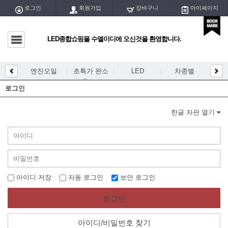
로그인
회원가입
장바구니
마이페이지
LED종합쇼핑몰 수엘이디에 오신것을 환영합니다.
마이페이지
전체글
엔진오일
초특가 완소
LED
차종별
LED
DIY
엔진오일
Item
개등/
로그인
초특가 완소 Item
한글 자판 열기
LED
차종별
DIY용 PCB
아이디 저장
자동 로그인
보안 로그인
DIY용 블럭/홀더
로그인
DIY용품/공구
아이디/비밀번호 찾기
LED실내등/전구