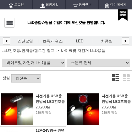
로그인
회원가입
장바구니
마이페이지
LED종합쇼핑몰 수엘이디에 오신것을 환영합니다.
마이페이지
전체글
엔진오일
초특가 완소
LED
차종별
LED
DIY
엔진오일
Item
개등/
LED전조등/안개등/할로겐 램프
바이크및 자전거 LED용품
초특가 완소 Item
LED
정렬
차종별
DIY용 PCB
자전거용 USB충
자전거용 USB충
전방식 LED전조등
전방식 LED후미등
DIY용 블럭/홀더
23,900원
23,900원
239원 적립
239원 적립
DIY용품/공구
12V-24V겸용 완벽
LED실내등/전구