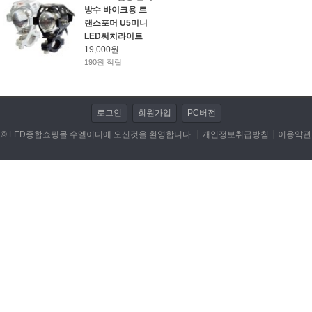
방수 바이크용 트
랜스포머 U5미니
LED전조등/안개등/할로겐 램프
LED써치라이트
19,000원
저항/전자부품/전자모듈
190원 적립
LED작업 관련제품
로그인
회원가입
PC버전
자동차용품
© LED종합쇼핑몰 수엘이디에 오신것을 환영합니다.
개인정보취급방침
이용약관
DIY KIT
동호회 업로드
휴대폰/기타 액세서리
캠핑용품
개인결제
데이터 이전