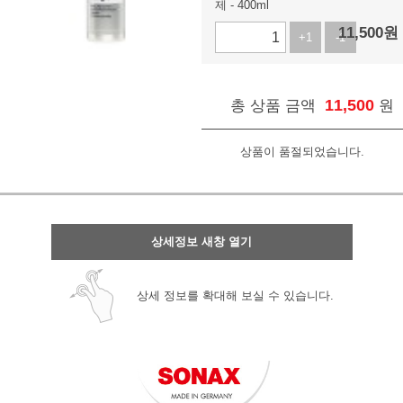
제 - 400ml
11,500
원
LED전조등/안개등/할로겐 램프
+1
-1
저항/전자부품/전자모듈
11,500
총 상품 금액
원
LED작업 관련제품
자동차용품
상품이 품절되었습니다.
DIY KIT
동호회 업로드
상세정보 새창 열기
휴대폰/기타 액세서리
상세 정보를 확대해 보실 수 있습니다.
캠핑용품
개인결제
데이터 이전