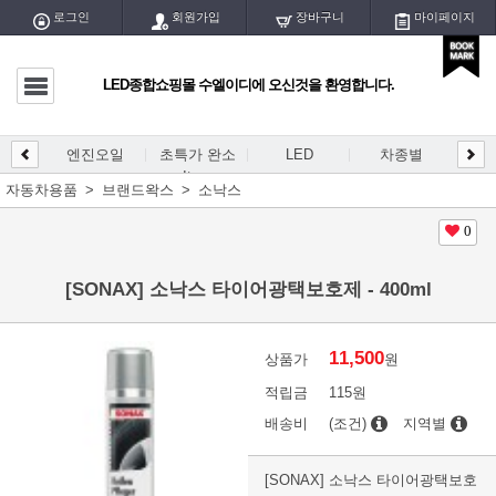
로그인
회원가입
장바구니
마이페이지
LED종합쇼핑몰 수엘이디에 오신것을 환영합니다.
마이페이지
전체글
엔진오일
초특가 완소
LED
차종별
LED
DIY
엔진오일
Item
개등/
자동차용품
브랜드왁스
소낙스
초특가 완소 Item
0
LED
[SONAX] 소낙스 타이어광택보호제 - 400ml
차종별
DIY용 PCB
11,500
상품가
원
적립금
115원
DIY용 블럭/홀더
배송비
(조건)
지역별
DIY용품/공구
[SONAX] 소낙스 타이어광택보호
LED실내등/전구