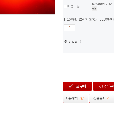
50,000원 이상
배송비용
상)
[T10타입]12V용 에폭시 LED전구
총 상품 금액
사용후기
상품문의
(
건)
(
)