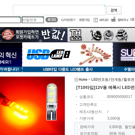
(0
>
Home
LED전조등/안개등/할로겐
[T10타입]12V용 에폭시 LED
상품코드
009005000017
고객만족도
제조사/원산지
/
기본가격
3,000원
판매가격
3,000
원 할인율 :
포인트적립
30원 적립