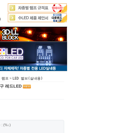
)
>
 램프
LED 벌브(실내용)
전구 레드LED
 (%↓)