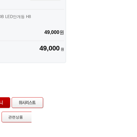
 LED안개등 H8
49,000
원
49,000
원
관련상품