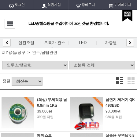
로그인
회원가입
장바구니
마이페이지
LED종합쇼핑몰 수엘이디에 오신것을 환영합니다.
마이페이지
전체글
엔진오일
초특가 완소
LED
차종별
LED
DIY
엔진오일
Item
개등/
DIY용품/공구
인두,납땜관련
초특가 완소 Item
LED
정렬
차종별
DIY용 PCB
(희성) 무세척용 납
납연기 제거기 QK
0.8mm 1Kg
493ESD
DIY용 블럭/홀더
39,000원
98,000원
390원 적립
980원 적립
DIY용품/공구
페이스트
실습용 무연납 0.8
LED실내등/전구