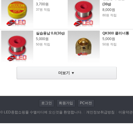
3,700원
(30g)
37원 적립
8,000원
LED전조등/안개등/할로겐 램프
80원 적립
저항/전자부품/전자모듈
실습용납 0.8(30g)
QK900 클리너통
LED작업 관련제품
5,000원
5,000원
50원 적립
50원 적립
자동차용품
DIY KIT
더보기 ▼
동호회 업로드
휴대폰/기타 액세서리
캠핑용품
로그인
회원가입
PC버전
© LED종합쇼핑몰 수엘이디에 오신것을 환영합니다.
개인정보취급방침
이용약관
개인결제
데이터 이전