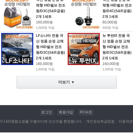
체형 HID벌브 전조
체형 HID벌브 전조
등/D3C(S&R공용)
등/D4C(S&R공용)
LED전조등/안개등/할로겐 램프
2개 1세트
2개 1세트
160,000원
60,000원
저항/전자부품/전자모듈
1,600원 적립
600원 적립
LF소나타 전용 국
뉴 투싼IX 전용 국
LED작업 관련제품
산 정품 순정 교체
산 정품 순정 교체
형 HID벌브 전조
형 HID벌브 전조
자동차용품
등/D3C(S&R공용)
등/D3C(S&R공용)
2개 1세트
2개 1세트
DIY KIT
160,000원
160,000원
1,600원 적립
1,600원 적립
동호회 업로드
더보기 ▼
휴대폰/기타 액세서리
캠핑용품
로그인
회원가입
PC버전
개인결제
© LED종합쇼핑몰 수엘이디에 오신것을 환영합니다.
개인정보취급방침
이용약관
데이터 이전