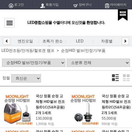
로그인
회원가입
장바구니
마이페이지
LED종합쇼핑몰 수엘이디에 오신것을 환영합니다.
마이페이지
전체글
엔진오일
초특가 완소
LED
차종별
LED
DIY
엔진오일
Item
개등/
LED전조등/안개등/할로겐 램프
순정HID 벌브/안정기/부품
초특가 완소 Item
LED
정렬
차종별
DIY용 PCB
국산 정품 순정 교
국산 정품 순정 교
체형 HID벌브 전조
체형 HID벌브 전조
DIY용 블럭/홀더
등/D1C(S&R공용)
등/D2C(S&R공용)
2개 1세트
2개 1세트
DIY용품/공구
130,000원
55,000원
1,300원 적립
550원 적립
LED실내등/전구
국산 정품 순정 교
국산 정품 순정 교