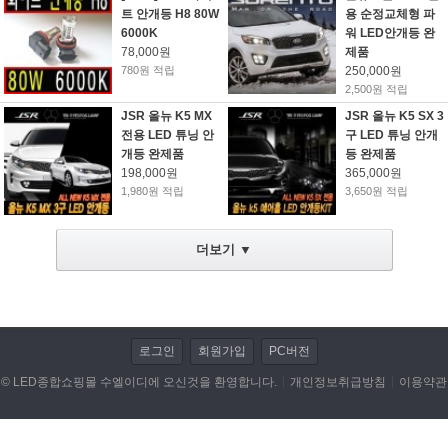
트 안개등 H8 80W
용 순정교체형 파
6000K
워 LED안개등 완
LED전조등/안개등/할로겐 램프
78,000원
제품
780원 적립
250,000원
저항/전자부품/전자모듈
2,500원 적립
JSR 올뉴 K5 MX
JSR 올뉴 K5 SX 3
LED작업 관련제품
전용 LED 튜닝 안
구 LED 튜닝 안개
개등 완제품
등 완제품
자동차용품
198,000원
365,000원
1,980원 적립
3,650원 적립
DIY KIT
더보기 ▼
동호회 업로드
휴대폰/기타 액세서리
캠핑용품
로그인
회원가입
PC버전
개인결제
© LED종합쇼핑몰 수엘이디에 오신것을 환영합니다.
개인정보취급방침
이용약관
데이터 이전