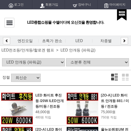
로그인
회원가입
장바구니
마이페이지
LED종합쇼핑몰 수엘이디에 오신것을 환영합니다.
마이페이지
전체글
엔진오일
초특가 완소
LED
차종별
LED
DIY
엔진오일
Item
개등/
LED전조등/안개등/할로겐 램프
LED 안개등 (파워급)
초특가 완소 Item
LED
정렬
차종별
DIY용 PCB
LED 화이트 후진
[ZO-A] LED 화이
등 /20W /LED안개
트 안개등 881 / 미
DIY용 블럭/홀더
등/미등 / 전조등
등 / 전조등
48,000원
75,000원
DIY용품/공구
480원 적립
750원 적립
[ZO-A] LED 화이
올뉴쏘렌토UM 전
LED실내등/전구